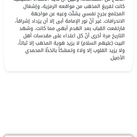
كانت تفريغ المذهب من مواقعه الرمزية، وإشغال
المجتمع بجرحٍ نفسي يشتّت وعيه عن مواجهة
الانحرافات. غير أنّ نور الإمامة أبى إلا أن يزداد إشراقاً،
فارتفعت القباب بعد الهدم أبهى مما كانت، وشهد
التاريخ مرة أخرى أنّ كل اعتداء على مقدسات أهل
البيت (عليهم السلام) لا يزيد هوية المذهب إلا ثباتاً،
ولا يزيد القلوب إلا ولاءً وتمسّكاً بالخطّ المحمدي
الأصيل.