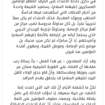
في ذكرى حادثة الاعتداء على المرقد الطاهر للإمامين
العسكريين (عليهما السلام)، يستعيد الشيعة واحدةً
من أخطر اللحظات التي استُهدفت فيها قداسةُ
المذهب ورموزُه العقدية. فذلك الاعتداء لم يكن عملاً
تخريبياً عابراً، بل كان محاولةً مدروسة لضرب مركزٍ من
أهمّ مراكز الإمامة، ومحاولةً لزعزعة الوجدان الديني
الذي يستمدّ ثباته من ارتباطه بالأئمة (عليهم السلام)
وأضرحتهم. إذ أنّ سامرّاء لم تكن مجرد مدينة، بل
موضع ختم الإمامة، وموطن الغيبة، ومهوى أفئدة
المؤمنين منذ قرون.
وقد أراد المعتدون – عبر هذا الفعل – بثّ رسالة رعب
مفادها أن القضاء على الهوية الشيعية ممكن عبر
ضرب رموزها ومقدساتها، وأنّ قلع جذور الولاء لأهل
البيت (عليهم السلام) قد يتحقق بهدم المراقد.
لكنّ ما كشفته الأيام أنّ تلك اليد التي اعتدت إنما
كشفت عن خيبة سعيها، إذ تحوّلت الحادثة إلى عامل
يقظة عقائدية، وجمعت صفوف المؤمنين على كلمة
الدفاع عن المقدسات. وتبيّن أنّ غاية الاعتداء الحقيقيّة