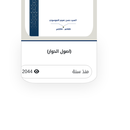
(اصول الحوار)
منذ سنة
2044