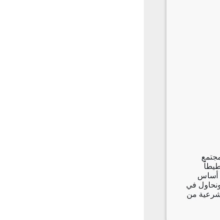
مجتمع
يطاً
ى أساس
ونحاول في
لشرعية من