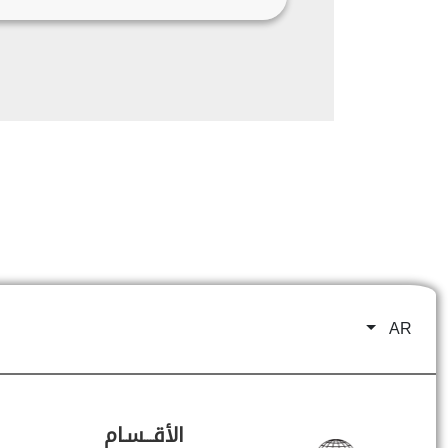
AR
الأقـــسـام