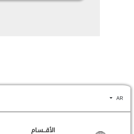
AR
الأقـــسـام