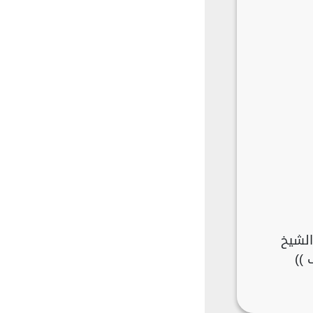
الشيخ
طف ))