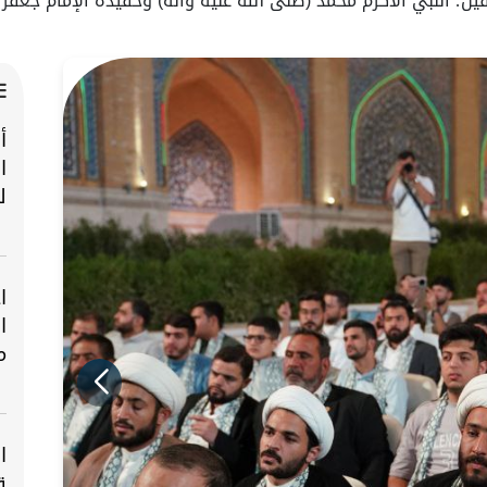
قين؛ النبي الأكرم محمد (صلى الله عليه وآله) وحفيده الإمام جعف
أ
ا
ل
ا
ا
م
ا
ق