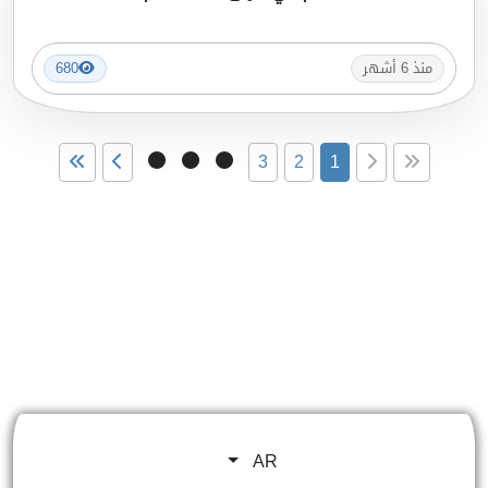
منذ 6 أشهر
680
3
2
1
AR