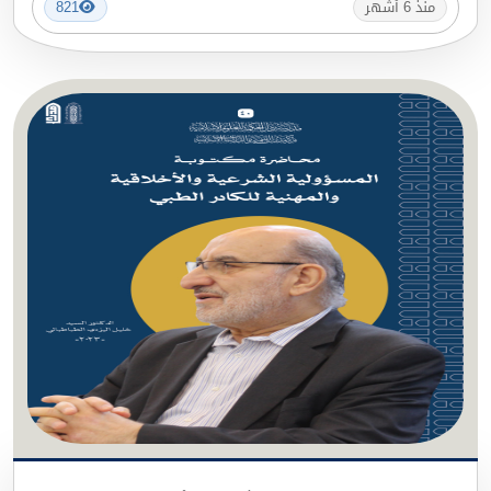
منذ 6 أشهر
821